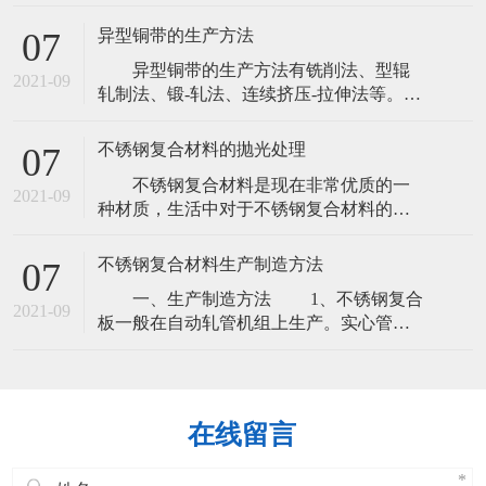
好的力学性能，热态下塑性良好，切削性
良好，焊接性，耐蚀性良好，由铜锌两种
异型铜带的生产方法
07
元素合成的，叫普通黄通，由两种以上元
异型铜带的生产方法有铣削法、型辊
素合成的叫特殊黄铜，根本其组成的元素
2021-09
轧制法、锻-轧法、连续挤压-拉伸法等。
和铜组成的比例，其性能也不同，同时黄
1、铣削法在普通铣床上铣削而成。
铜排根据其实际的需求可以制成不同的规
优点：尺寸精确，没有应力问题。
格。
不锈钢复合材料的抛光处理
07
缺点：带材的利用率低，金属损耗
不锈钢复合材料是现在非常优质的一
大。 2、型辊轧制法需铸造相似形的带
2021-09
种材质，生活中对于不锈钢复合材料的需
坯。 缺点：这种铸造带坯表面质量难
求很多，消费者和厂家在加工生产的时候
以满足后续加工的要
都会有不锈钢复合材料的注意。不锈钢复
不锈钢复合材料生产制造方法
07
合材料的抛光处理就会有很多的方式，这
一、生产制造方法 1、不锈钢复合
一次，复合金属材料厂家就来说一说不锈
2021-09
板一般在自动轧管机组上生产。实心管坯
钢复合材料的抛光处理。 1、机械抛
经检查并清除表面缺陷，截成所需长度，
光。 其优点是加工后零件的整平性好
在管坯穿 孔端端面上定心，然后送往加热
炉加热，在穿孔机上穿孔。在穿孔同时不
断旋转和前进，在轧辊和顶头的作用下，
在线留言
管坯内部逐渐形成空腔，称毛管。再送至
自动轧管 机上继续轧制。最后经均整机