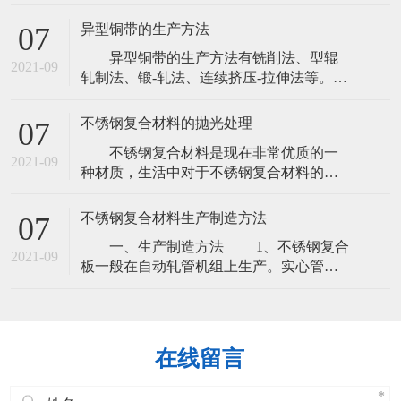
好的力学性能，热态下塑性良好，切削性
良好，焊接性，耐蚀性良好，由铜锌两种
异型铜带的生产方法
07
元素合成的，叫普通黄通，由两种以上元
异型铜带的生产方法有铣削法、型辊
素合成的叫特殊黄铜，根本其组成的元素
2021-09
轧制法、锻-轧法、连续挤压-拉伸法等。
和铜组成的比例，其性能也不同，同时黄
1、铣削法在普通铣床上铣削而成。
铜排根据其实际的需求可以制成不同的规
优点：尺寸精确，没有应力问题。
格。
不锈钢复合材料的抛光处理
07
缺点：带材的利用率低，金属损耗
不锈钢复合材料是现在非常优质的一
大。 2、型辊轧制法需铸造相似形的带
2021-09
种材质，生活中对于不锈钢复合材料的需
坯。 缺点：这种铸造带坯表面质量难
求很多，消费者和厂家在加工生产的时候
以满足后续加工的要
都会有不锈钢复合材料的注意。不锈钢复
不锈钢复合材料生产制造方法
07
合材料的抛光处理就会有很多的方式，这
一、生产制造方法 1、不锈钢复合
一次，复合金属材料厂家就来说一说不锈
2021-09
板一般在自动轧管机组上生产。实心管坯
钢复合材料的抛光处理。 1、机械抛
经检查并清除表面缺陷，截成所需长度，
光。 其优点是加工后零件的整平性好
在管坯穿 孔端端面上定心，然后送往加热
炉加热，在穿孔机上穿孔。在穿孔同时不
断旋转和前进，在轧辊和顶头的作用下，
在线留言
管坯内部逐渐形成空腔，称毛管。再送至
自动轧管 机上继续轧制。最后经均整机